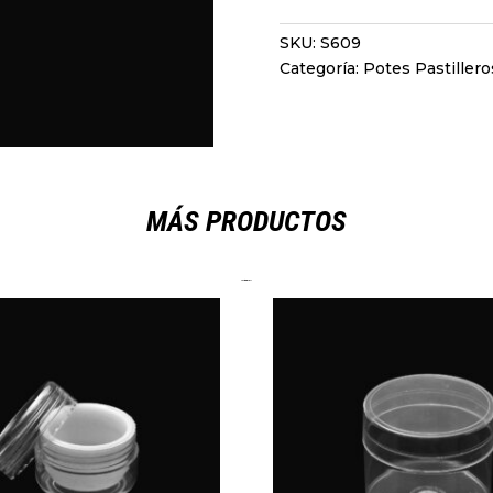
SKU:
S609
Categoría:
Potes Pastiller
MÁS PRODUCTOS
Productos relacionados