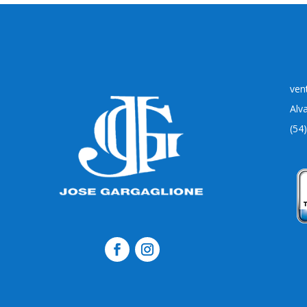
ven
Alv
(54