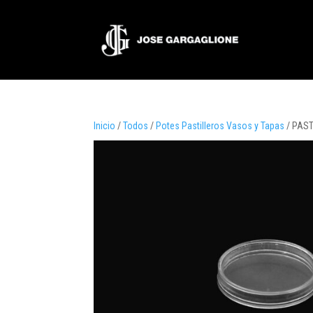
Inicio
/
Todos
/
Potes Pastilleros Vasos y Tapas
/ PAST