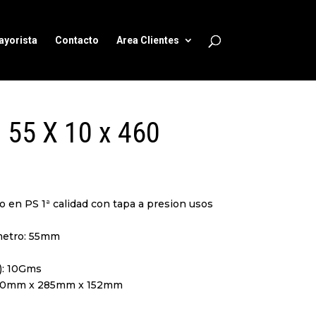
ayorista
Contacto
Area Clientes
55 X 10 x 460
do en PS 1ª calidad con tapa a presion usos
metro: 55mm
): 10Gms
420mm x 285mm x 152mm