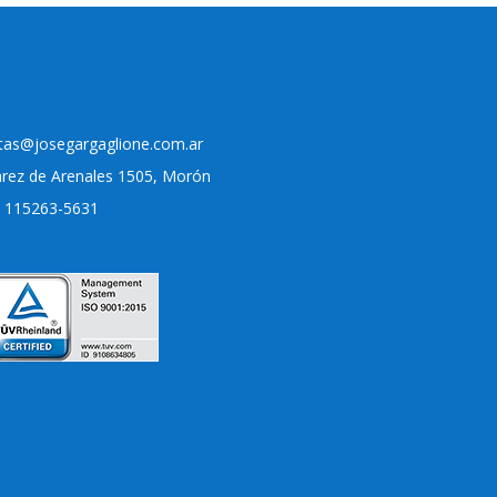
tas@josegargaglione.com.ar
arez de Arenales 1505, Morón
) 115263-5631