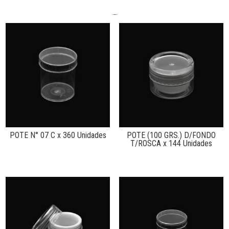
Productos relacionados
POTE N° 07 C x 360 Unidades
POTE (100 GRS.) D/FONDO
T/ROSCA x 144 Unidades