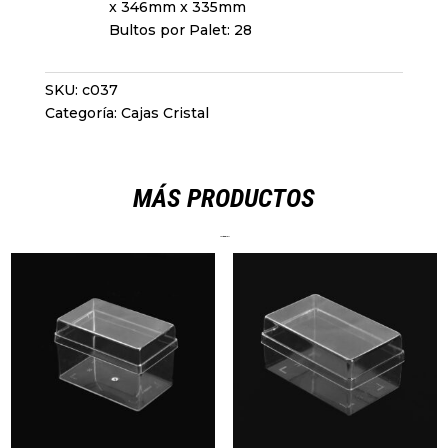
x 346mm x 335mm
Bultos por Palet: 28
SKU:
c037
Categoría:
Cajas Cristal
MÁS PRODUCTOS
Productos relacionados