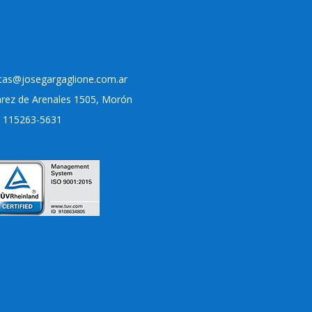
tas@josegargaglione.com.ar
arez de Arenales 1505, Morón
) 115263-5631