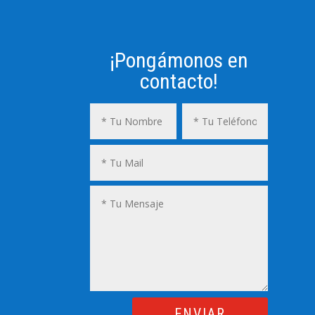
¡Pongámonos en
contacto!
ENVIAR