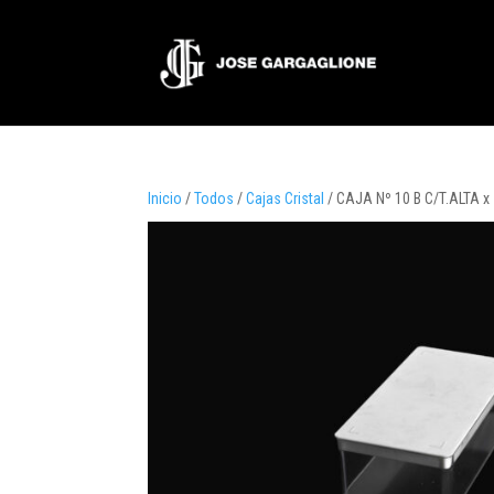
Inicio
/
Todos
/
Cajas Cristal
/ CAJA Nº 10 B C/T.ALTA x