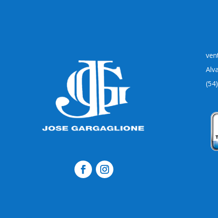
ven
Alv
(54